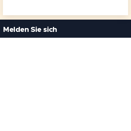
Melden Sie sich
Besuchen Sie uns
Freiheitssiedlung Block II 21/1/3 2285
Leopoldsdorf/Marchfeld
Rufen Sie uns an
+43(0)689 207 60 97
+43(0)664 460 71 06
E-Mail: redaktion@tv21.at
Über uns
.
Geschäftsbedingungen
.
Datenschutz
.