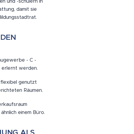
n und -schülern in
ttung, damit sie
ildungsstadtrat.
RDEN
Baugewerbe - C -
 erlernt werden.
flexibel genutzt
erichteten Räumen.
Verkaufsraum
ähnlich einem Büro.
NUNG ALS