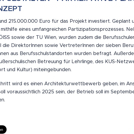
NZEPT
nd 215.000.000 Euro für das Projekt investiert. Geplant 
ithilfe eines umfangreichen Partizipationsprozesses. N
 ÖISS sowie der TU Wien, wurden zudem die Berufsschulen
 die DirektorInnen sowie VertreterInnen der sieben Beruf
innen aus Berufsschulstandorten wurden befragt. Außer
ußerschulischen Betreuung für Lehrlinge, des KUS-Netzw
port und Kultur) miteingebunden.
hritt wird es einen Architekturwettbewerb geben, im Ansc
ll voraussichtlich 2025 sein, der Betrieb soll im Septem
n.