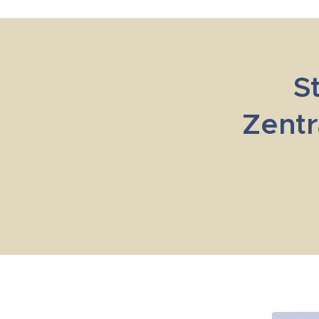
S
Zentr