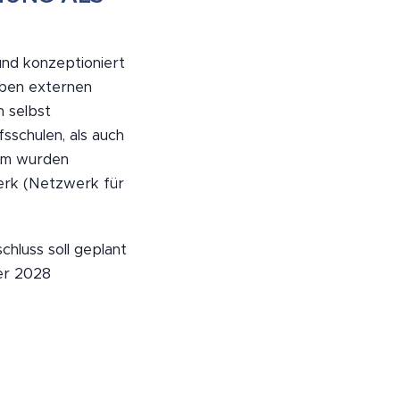
und konzeptioniert
eben externen
 selbst
sschulen, als auch
dem wurden
erk (Netzwerk für
hluss soll geplant
ber 2028