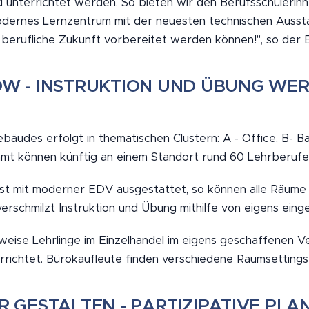
unterrichtet werden. So bieten wir den Berufsschülerinne
odernes Lernzentrum mit der neuesten technischen Aussta
 berufliche Zukunft vorbereitet werden können!", so der B
W - INSTRUKTION UND ÜBUNG WE
ebäudes erfolgt in thematischen Clustern: A - Office, B- 
samt können künftig an einem Standort rund 60 Lehrberufe
ist mit moderner EDV ausgestattet, so können alle Räume 
rschmilzt Instruktion und Übung mithilfe von eigens eing
weise Lehrlinge im Einzelhandel im eigens geschaffenen 
rrichtet. Bürokaufleute finden verschiedene Raumsettings 
R GESTALTEN - PARTIZIPATIVE PLA