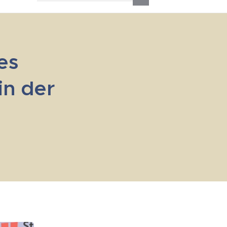
es
in der