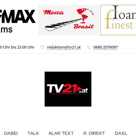
00 Uhr bis 23.00 Uhr
redaktion@tv21.at
0680 2076097
DABEI
TALK
KLAR TEXT
R. DIREKT
DAXL