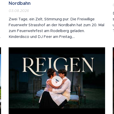
Nordbahn
03.08.2026
Zwei Tage, ein Zelt, Stimmung pur: Die Freiwillige
Feuerwehr Strasshof an der Nordbahn hat zum 20. Mal
zum Feuerwehrfest am Rodelberg geladen.
,
Kinderdisco und DJ Feer am Freitag,
Dämmerschoppen mit der Stadtmusik und ein
doppelter Bieranstich am Samstag – und ab neun
Vollgas mit den Grabenland Buam. Nicht einmal die
extremen Temperaturen konnten...