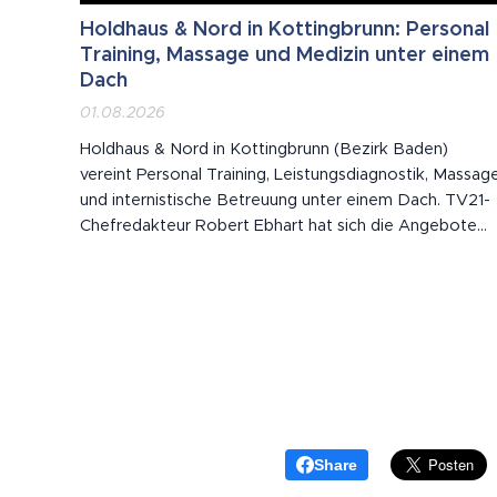
Holdhaus & Nord in Kottingbrunn: Personal
Training, Massage und Medizin unter einem
Dach
01.08.2026
Holdhaus & Nord in Kottingbrunn (Bezirk Baden)
vereint Personal Training, Leistungsdiagnostik, Massag
und internistische Betreuung unter einem Dach. TV21-
Chefredakteur Robert Ebhart hat sich die Angebote
vor Ort angesehen – Teil 1 einer dreiteiligen Serie über
das niederösterreichische Unternehmen.
Share