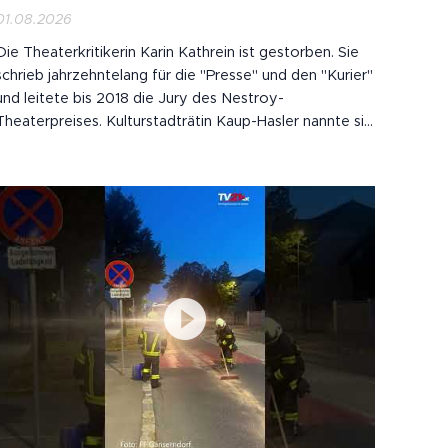
01.08.2026
Die Theaterkritikerin Karin Kathrein ist gestorben. Sie
schrieb jahrzehntelang für die "Presse" und den "Kurier"
und leitete bis 2018 die Jury des Nestroy-
Theaterpreises. Kulturstadträtin Kaup-Hasler nannte sie
eine der wichtigsten Theaterkritikerinnen des Landes.
Kathrein wurde 1938 in Wien geboren.