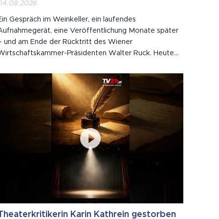
04.08.2026
Ein Gespräch im Weinkeller, ein laufendes
Aufnahmegerät, eine Veröffentlichung Monate später
– und am Ende der Rücktritt des Wiener
Wirtschaftskammer-Präsidenten Walter Ruck. Heute
bei KLARTEXT aus dem Burgenland zu Gast: Journalist
und Buchautor Robert Sommer. Wir sprechen über die
Fragen, die nach der Causa Ruck bleiben: ▪ Müssen
wir künftig...
Theaterkritikerin Karin Kathrein gestorben