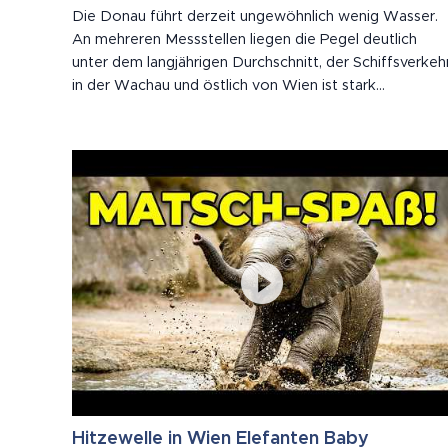
Die Donau führt derzeit ungewöhnlich wenig Wasser.
An mehreren Messstellen liegen die Pegel deutlich
unter dem langjährigen Durchschnitt, der Schiffsverkeh
in der Wachau und östlich von Wien ist stark
eingeschränkt. Der Twin City Liner fährt trotzdem:
Selbst voll besetzt mit 250 Passagieren hat der
Schnellkatamaran nur geringen Tiefgang. In 20...
Hitzewelle in Wien Elefanten Baby