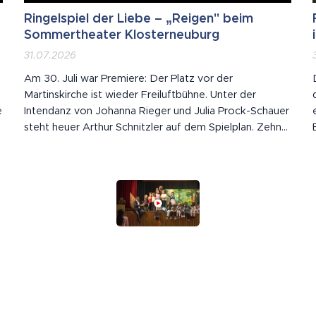
Ringelspiel der Liebe – „Reigen" beim
Sommertheater Klosterneuburg
31.07.2026
Am 30. Juli war Premiere: Der Platz vor der
Martinskirche ist wieder Freiluftbühne. Unter der
e
Intendanz von Johanna Rieger und Julia Prock-Schauer
steht heuer Arthur Schnitzler auf dem Spielplan. Zehn
Szenen, zehn Begegnungen – und jede Figur nimmt
eine andere mit in die nächste, von der Dirne bis zum
Grafen und wieder zurück. Der Akt selbst bleibt...