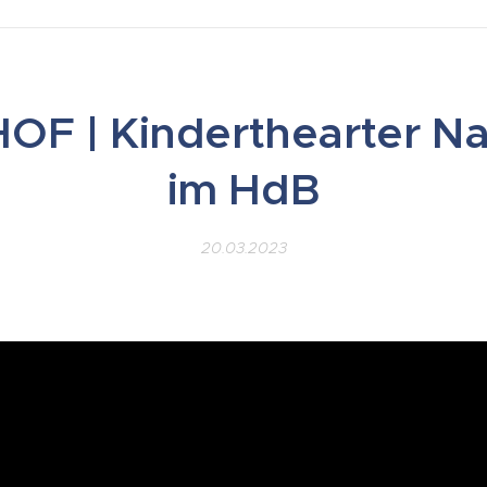
F | Kinderthearter N
im HdB
20.03.2023