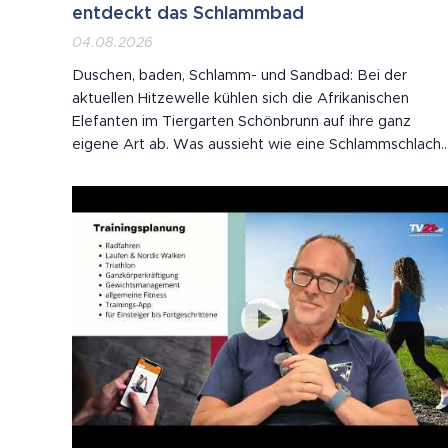
entdeckt das Schlammbad
04.08.2026
Duschen, baden, Schlamm- und Sandbad: Bei der
aktuellen Hitzewelle kühlen sich die Afrikanischen
Elefanten im Tiergarten Schönbrunn auf ihre ganz
eigene Art ab. Was aussieht wie eine Schlammschlacht
ist in Wahrheit Hautpflege – die Kruste schützt die
empfindliche Haut vor Sonne und lästigen Insekten.