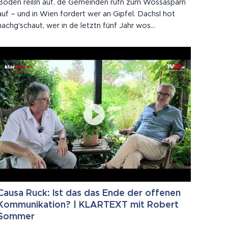
Böden reißn auf, de Gemeinden rufn zum Wossasparn
auf – und in Wien fordert wer an Gipfel. Dachsl hot
nachg'schaut, wer in de letztn fünf Jahr wos
z'sammbrocht hot. Spoiler: es Klimaschutzgesetz is
2020 ausg'laufn. Wie a Joghurt.
Causa Ruck: Ist das das Ende der offenen
Kommunikation? | KLARTEXT mit Robert
Sommer