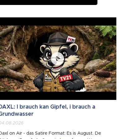
DAXL: I brauch kan Gipfel, i brauch a
Grundwasser
04.08.2026
Daxl on Air - das Satire Format: Es is August. De