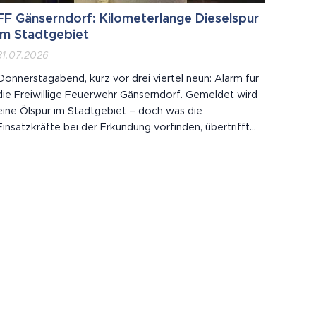
FF Gänserndorf: Kilometerlange Dieselspur
im Stadtgebiet
31.07.2026
Donnerstagabend, kurz vor drei viertel neun: Alarm für
die Freiwillige Feuerwehr Gänserndorf. Gemeldet wird
eine Ölspur im Stadtgebiet – doch was die
Einsatzkräfte bei der Erkundung vorfinden, übertrifft
die ersten Meldungen deutlich.