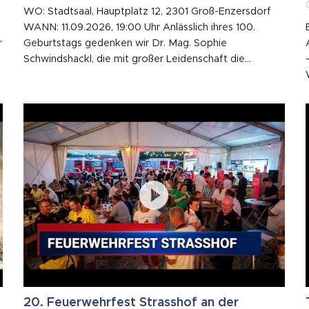
WO: Stadtsaal, Hauptplatz 12, 2301 Groß-Enzersdorf
WANN: 11.09.2026, 19:00 Uhr Anlässlich ihres 100.
r
Geburtstags gedenken wir Dr. Mag. Sophie
Schwindshackl, die mit großer Leidenschaft die
Geschichte ihrer Heimat festgehalten hat. 🕊️ Mit ihrem
über 700 Seiten starken und reich bebilderten
Heimatbuch schuf sie ein bleibendes Denkmal für
Essling und...
20. Feuerwehrfest Strasshof an der