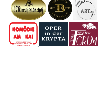
Beschönigung
beeindruckenden
Avocado?". Eine
darüber, wie tief KI
Urzeitpark vor den
Befragte wusste
längst in unseren
Toren Wiens.
nicht, dass es
Alltag eingegriffen
Zwischen rund 60
einen Birnbaum
hat: von der Arbeit
lebensgroßen
gibt.
über die Bildung
Dinosauriern
bis zu dem, was
tauchten die
wir noch für "echt"
Kinder in eine Welt
halten. Vor...
ein, die...