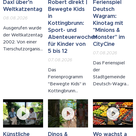
Daxl über’n
Robert direkt |
Ferienspiel
Weltkatzentag
Bewegte Kids
Deutsch
in
Wagram:
08.08.2026
Kottingbrunn:
Kinotag mit
Ausgerufen wurde
Sport- und
"Minions &
der Weltkatzentag
Abenteuerwochen
Monster" im
2002. Von einer
für Kinder von
CityCine
Tierschutzorganisation.
5 bis 12
07.08.2026
Mit den besten
07.08.2026
Absichten. Man
Das Ferienspiel
wollte, Zitat, "auf
Das
der
das Wohl der
Ferienprogramm
Stadtgemeinde
Katze aufmerksam
"Bewegte Kids" in
Deutsch-Wagram
machen". Nun: Die
Kottingbrunn
ist voll im Gange:
Katze macht seit
bietet Sport- und
Am Freitag, dem 7.
neuntausend
Abenteuerwochen
August 2026, lud
Jahren selbst auf
für Kinder von fünf
die Stadt zum
ihr Wohl
bis zwölf Jahren,
Ferienprogramm-
aufmerksam.
betreut von
Kinotag ins
Meistens um vier
ausgebildeten
CityCine Stadtkino
Künstliche
Dinos &
Wo wachst a