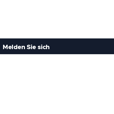
Melden Sie sich
Besuchen Sie uns
Freiheitssiedlung Block II 21/1/3 2285
Leopoldsdorf/Marchfeld
Rufen Sie uns an
+43(0)689 207 60 97
+43(0)664 460 71 06
E-Mail: redaktion@tv21.at