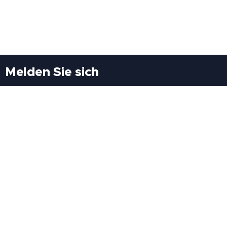
Melden Sie sich
Besuchen Sie uns
Freiheitssiedlung Block II 21/1/3 2285
Leopoldsdorf/Marchfeld
Rufen Sie uns an
+43(0)689 207 60 97
+43(0)664 460 71 06
E-Mail: redaktion@tv21.at