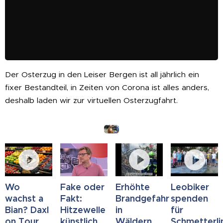
Der Osterzug in den Leiser Bergen ist all jährlich ein
fixer Bestandteil, in Zeiten von Corona ist alles anders,
deshalb laden wir zur virtuellen Osterzugfahrt.
Wo
Fake oder
Erhöhte
Leobiker
wachst a
Fakt:
Brandgefahr
spenden
Bian? Daxl
Hitzewelle
in
für
on Tour
künstlich
Wäldern,
Schmetterli