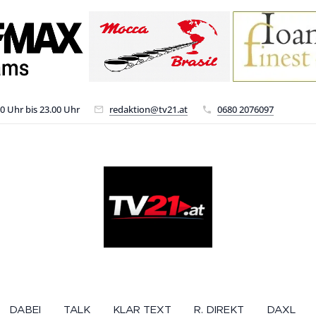
00 Uhr bis 23.00 Uhr
redaktion@tv21.at
0680 2076097
DABEI
TALK
KLAR TEXT
R. DIREKT
DAXL