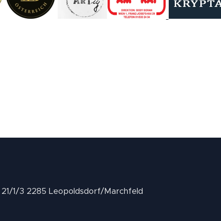
II 21/1/3 2285 Leopoldsdorf/Marchfeld