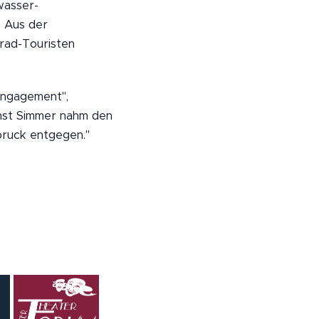
wasser-
 Aus der
rrad-Touristen
 Engagement",
rnst Simmer nahm den
bruck entgegen."