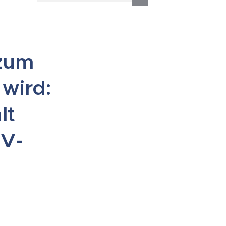
zum
 wird:
lt
ZV-