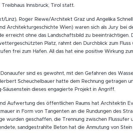
Treibhaus Innsbruck, Tirol statt.
kt/Linz), Roger Riewe/Architekt Graz und Angelika Schnell
nd Architekturgeschichte Wien) waren sich als Jury bei de
de erreicht ohne das Landschaftsbild zu beeinträchtigen.
wettergeschützten Platz, rahmt den Durchblick zum Fluss 
ufen frei zum Hafen. All das hat eine positive Wirkung z
Donauufer sind es gewohnt, mit den Gefahren des Wasser
Herbert Scheuchelbauer hatte dem Rechnung getragen un
ing-Säusenstein dieses engagierte Projekt in Angriff.
und Aufwertung des öffentlichen Raums hat Architektin Ev
mauer in Form von Tangenten an die Rundungen des Stra
e wurden geschaffen, die Trennung zwischen Flussufer u
endete, sandgestrahlte Beton hat die Anmutung von Stein 