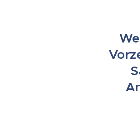
We
Vorze
S
An