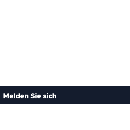
Melden Sie sich
Besuchen Sie uns
Freiheitssiedlung Block II 21/1/3 2285
Leopoldsdorf/Marchfeld