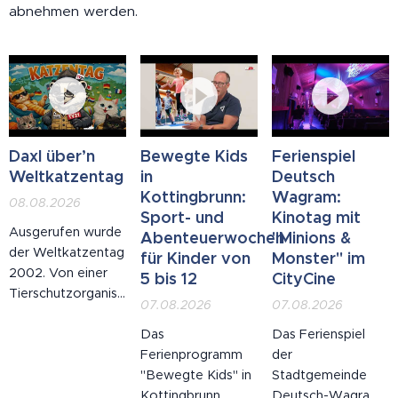
abnehmen werden.
Daxl über’n
Bewegte Kids
Ferienspiel
Weltkatzentag
in
Deutsch
Kottingbrunn:
Wagram:
08.08.2026
Sport- und
Kinotag mit
Ausgerufen wurde
Abenteuerwochen
"Minions &
der Weltkatzentag
für Kinder von
Monster" im
2002. Von einer
5 bis 12
CityCine
Tierschutzorganisation.
07.08.2026
07.08.2026
Mit den besten
Absichten. Man
Das
Das Ferienspiel
wollte, Zitat, "auf
Ferienprogramm
der
das Wohl der
"Bewegte Kids" in
Stadtgemeinde
Katze aufmerksam
Kottingbrunn
Deutsch-Wagram