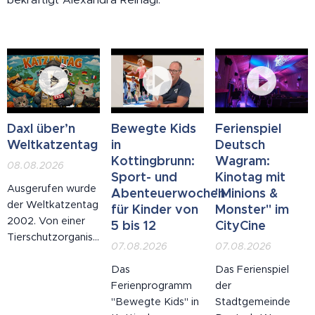
Daxl über’n
Bewegte Kids
Ferienspiel
Weltkatzentag
in
Deutsch
Kottingbrunn:
Wagram:
08.08.2026
Sport- und
Kinotag mit
Ausgerufen wurde
Abenteuerwochen
"Minions &
der Weltkatzentag
für Kinder von
Monster" im
2002. Von einer
5 bis 12
CityCine
Tierschutzorganisation.
07.08.2026
07.08.2026
Mit den besten
Absichten. Man
Das
Das Ferienspiel
wollte, Zitat, "auf
Ferienprogramm
der
das Wohl der
"Bewegte Kids" in
Stadtgemeinde