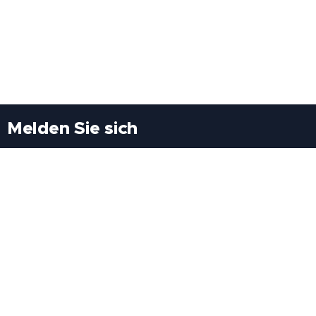
Melden Sie sich
Besuchen Sie uns
Freiheitssiedlung Block II 21/1/3 2285
Leopoldsdorf/Marchfeld
Rufen Sie uns an
+43(0)689 207 60 97
+43(0)664 460 71 06
E-Mail: redaktion@tv21.at