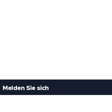
Melden Sie sich
Besuchen Sie uns
Freiheitssiedlung Block II 21/1/3 2285
Leopoldsdorf/Marchfeld