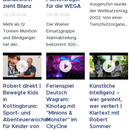
Ausgerufen wurde
zieht Bilanz
für die WEGA
der Weltkatzentag
09.08.2026
09.08.2026
2002. Von einer
Mehr als 12
Die Wiener
Tierschutzorganisati
Tonnen Munition
Einsatzgruppe
Mit den besten
und Blindgänger
Alarmabteilung
Absichten. Man
hat der
bekommt 300
wollte, Zitat, "auf
Entminungsdienst
neue taktische
das Wohl der
des Bundesheeres
Plattenträger. Sie
Katze aufmerksam
allein von Jänner
schützen nach
machen". Nun: Die
bis Juli geborgen.
Klasse VPAM 6 –
Katze macht seit
624 Meldungen,
also auch vor
neuntausend
Schwerpunkt
Sturmgewehren
Jahren selbst auf
Robert direkt |
Ferienspiel
Künstliche
Niederösterreich
wie der AK-47 –
ihr Wohl
Bewegte Kids
Deutsch
Intelligenz –
mit 296 Einsätzen.
und lassen den
aufmerksam.
in
Wagram:
wer gewinnt,
Das Bundesheer
Beamten
Meistens um vier
Kottingbrunn:
Kinotag mit
wer verliert |
warnt: Fundstücke
trotzdem
Uhr früh. Meistens
Sport- und
"Minions &
Klartext mit
niemals selbst
Bewegungsfreiheit.
vor einer
Abenteuerwochen
Monster" im
Robert
berühren – alte
Rund 250 WEGA-
geschlossenen
für Kinder von
CityCine
Sommer