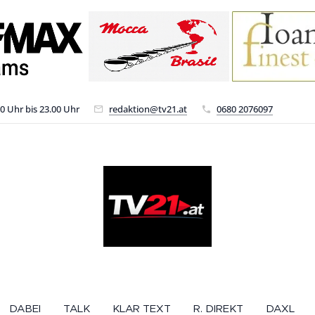
00 Uhr bis 23.00 Uhr
redaktion@tv21.at
0680 2076097
DABEI
TALK
KLAR TEXT
R. DIREKT
DAXL