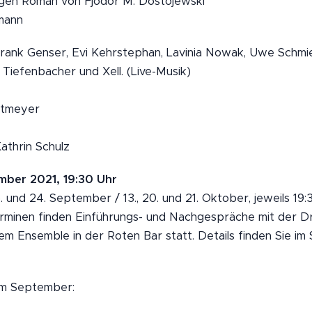
gen Roman von Fjodor M. Dostojewski
mann
Frank Genser, Evi Kehrstephan, Lavinia Nowak, Uwe Schmie
 Tiefenbacher und Xell. (Live-Musik)
ltmeyer
athrin Schulz
mber 2021, 19:30 Uhr
. und 24. September / 13., 20. und 21. Oktober, jeweils 19:
minen finden Einführungs- und Nachgespräche mit der D
em Ensemble in der Roten Bar statt. Details finden Sie im 
im September: