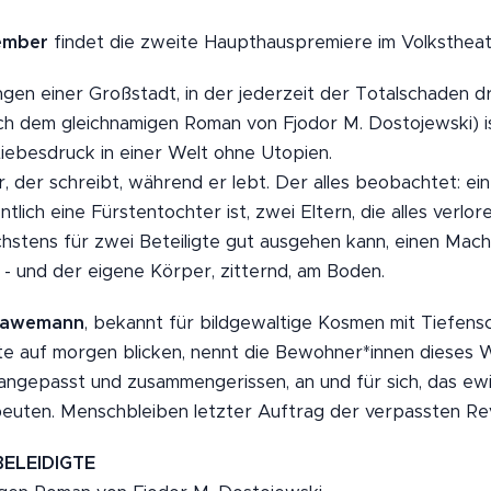
ember
findet die zweite Haupthauspremiere im Volkstheate
gen einer Großstadt, in der jederzeit der Totalschaden d
h dem gleichnamigen Roman von Fjodor M. Dostojewski) i
Liebesdruck in einer Welt ohne Utopien.
, der schreibt, während er lebt. Der alles beobachtet: ei
tlich eine Fürstentochter ist, zwei Eltern, die alles verlor
chstens für zwei Beteiligte gut ausgehen kann, einen Mac
- und der eigene Körper, zitternd, am Boden.
 Hawemann
, bekannt für bildgewaltige Kosmen mit Tiefens
e auf morgen blicken, nennt die Bewohner*innen dieses 
angepasst und zusammengerissen, an und für sich, das ewi
euten. Menschbleiben letzter Auftrag der verpassten Rev
BELEIDIGTE