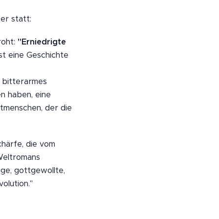
r statt:
roht:
"Erniedrigte
st eine Geschichte
n bitterarmes
en haben, eine
htmenschen, der die
chärfe, die vom
Weltromans
ge, gottgewollte,
olution."