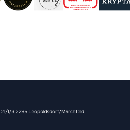
II 21/1/3 2285 Leopoldsdorf/Marchfeld