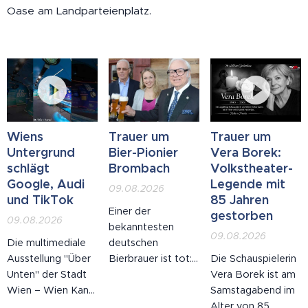
Oase am Landparteienplatz.
Wiens
Trauer um
Trauer um
Untergrund
Bier-Pionier
Vera Borek:
schlägt
Brombach
Volkstheater-
Google, Audi
Legende mit
09.08.2026
und TikTok
85 Jahren
Einer der
gestorben
09.08.2026
bekanntesten
09.08.2026
Die multimediale
deutschen
Ausstellung "Über
Bierbrauer ist tot:
Die Schauspielerin
Unten" der Stadt
Werner Brombach,
Vera Borek ist am
Wien – Wien Kanal
langjähriger
Samstagabend im
am Gaudenzdorfer
Inhaber und
Alter von 85