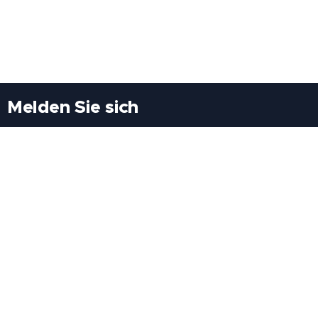
Melden Sie sich
Besuchen Sie uns
Freiheitssiedlung Block II 21/1/3 2285
Leopoldsdorf/Marchfeld
Rufen Sie uns an
+43(0)689 207 60 97
+43(0)664 460 71 06
E-Mail: redaktion@tv21.at