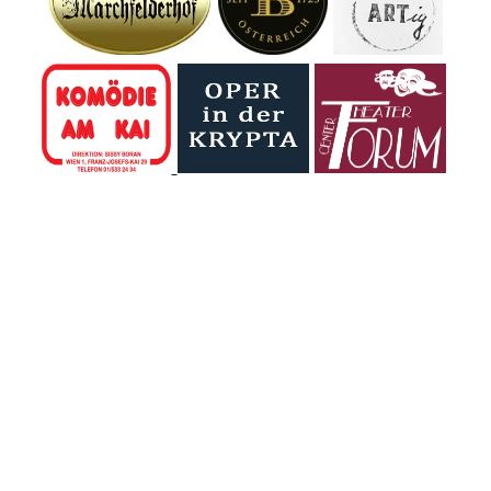
zurück in die Urzeit
"Erdäpfel" bis zur
– mitten im DINO
Gegenfrage "so
Tattendorf, dem
wie eine
beeindruckenden
Avocado?". Eine
Urzeitpark vor den
Befragte wusste
Toren Wiens.
nicht, dass es
Zwischen rund 60
einen Birnbaum
lebensgroßen
gibt.
Dinosauriern
tauchten die
Kinder in eine Welt
ein, die...