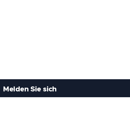
Melden Sie sich
Besuchen Sie uns
Freiheitssiedlung Block II 21/1/3 2285
Leopoldsdorf/Marchfeld
Rufen Sie uns an