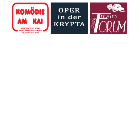
Toren Wiens.
nicht, dass es
Zwischen rund 60
einen Birnbaum
lebensgroßen
gibt.
Dinosauriern
tauchten die
Kinder in eine Welt
ein, die...