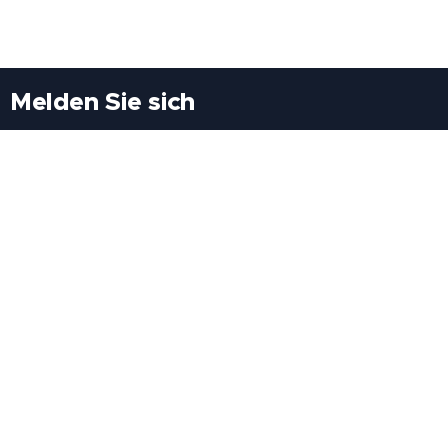
Melden Sie sich
Besuchen Sie uns
Freiheitssiedlung Block II 21/1/3 2285
Leopoldsdorf/Marchfeld
Rufen Sie uns an
+43(0)689 207 60 97
+43(0)664 460 71 06
E-Mail: redaktion@tv21.at
Über uns
.
Geschäftsbedingungen
.
Datenschutz
.