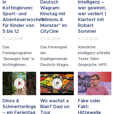
in
Deutsch
Intelligenz –
Kottingbrunn:
Wagram:
wer gewinnt,
Sport- und
Kinotag mit
wer verliert |
Abenteuerwochen
"Minions &
Klartext mit
für Kinder von
Monster" im
Robert
5 bis 12
CityCine
Sommer
07.08.2026
07.08.2026
07.08.2026
Das
Das Ferienspiel
Künstliche
Ferienprogramm
der
Intelligenz schreibt
"Bewegte Kids" in
Stadtgemeinde
Texte, führt
Kottingbrunn
Deutsch-Wagram
Gespräche, trifft
bietet Sport- und
ist voll im Gange:
Entscheidungen –
Abenteuerwochen
Am Freitag, dem 7.
und niemand hat
für Kinder von fünf
August 2026, lud
uns gefragt, ob wir
bis zwölf Jahren,
die Stadt zum
das wollen. In
betreut von
Ferienprogramm-
dieser Ausgabe
ausgebildeten
Kinotag ins
von Klartext mit
Dinos &
Wo wachst a
Fake oder
Pädagoginnen,
CityCine Stadtkino
Robert Sommer
Schmetterlinge
Bian? Daxl on
Fakt:
Sportlehrern und
in der
reden wir ohne
– ein Ferientag
Tour
Hitzewelle