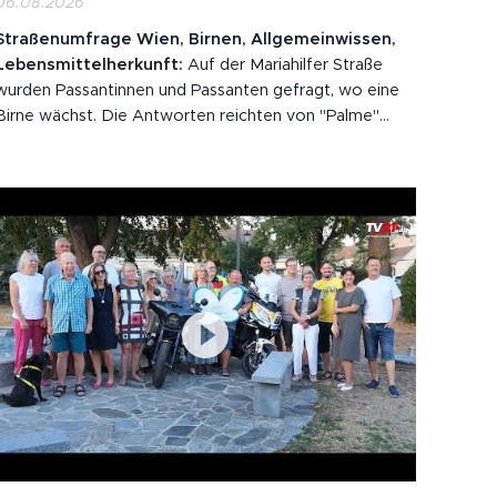
06.08.2026
Straßenumfrage Wien, Birnen, Allgemeinwissen,
Lebensmittelherkunft:
Auf der Mariahilfer Straße
wurden Passantinnen und Passanten gefragt, wo eine
Birne wächst. Die Antworten reichten von "Palme"
über "Erdäpfel" bis zur Gegenfrage "so wie eine
Avocado?". Eine Befragte wusste nicht, dass es einen
Birnbaum gibt.