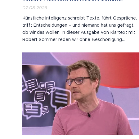
07.08.2026
Künstliche Intelligenz schreibt Texte, führt Gespräche,
trifft Entscheidungen – und niemand hat uns gefragt,
ob wir das wollen. In dieser Ausgabe von Klartext mit
Robert Sommer reden wir ohne Beschönigung
darüber, wie tief KI längst in unseren Alltag eingegriffe
hat: von der Arbeit über die Bildung bis zu dem, was
wir noch für "echt" halten. Vor...