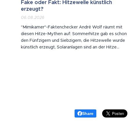
Fake oder Fakt: Hitzewelle künstlich
erzeugt?
06.08.2026
"Mimikamer"-Faktenchecker André Wolf räumt mit
diesen Hitze-Mythen auf: Sommerhitze gab es schon
den Fünfzigern und Siebzigern, die Hitzewelle wurde
künstlich erzeugt, Solaranlagen sind an der Hitze
schuld, Hitze lässt Ampeln schmelzen.
Share