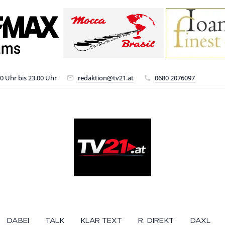
00 Uhr bis 23.00 Uhr
redaktion@tv21.at
0680 2076097
DABEI
TALK
KLAR TEXT
R. DIREKT
DAXL