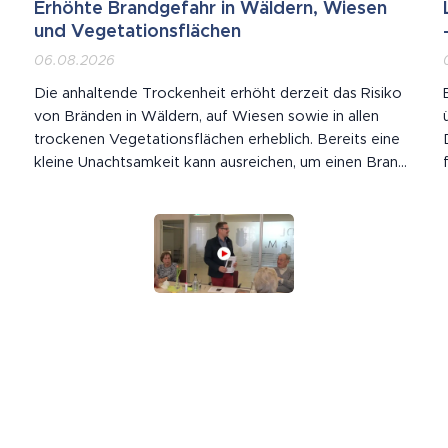
Erhöhte Brandgefahr in Wäldern, Wiesen
und Vegetationsflächen
06.08.2026
Die anhaltende Trockenheit erhöht derzeit das Risiko
von Bränden in Wäldern, auf Wiesen sowie in allen
trockenen Vegetationsflächen erheblich. Bereits eine
kleine Unachtsamkeit kann ausreichen, um einen Brand
auszulösen. Wie in den vergangenen Tagen leider
bereits mehrfach vorgekommen ist, kam es zu
mehreren Bränden auf Wiesen, Feldern und in...