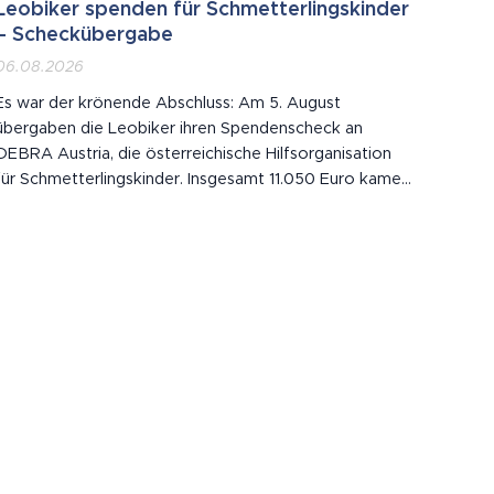
Leobiker spenden für Schmetterlingskinder
– Scheckübergabe
06.08.2026
Es war der krönende Abschluss: Am 5. August
übergaben die Leobiker ihren Spendenscheck an
DEBRA Austria, die österreichische Hilfsorganisation
für Schmetterlingskinder. Insgesamt 11.050 Euro kamen
zusammen – gesammelt bei der eindrucksvollen
Veranstaltung am 30. Mai .