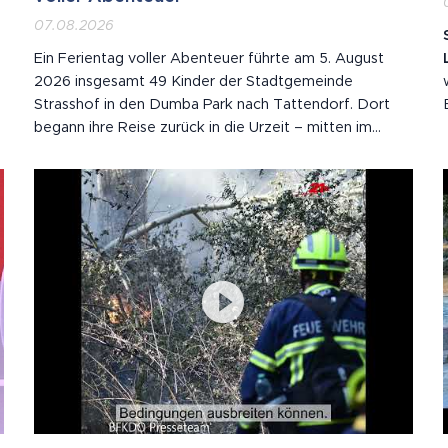
07.08.2026
Ein Ferientag voller Abenteuer führte am 5. August
2026 insgesamt 49 Kinder der Stadtgemeinde
Strasshof in den Dumba Park nach Tattendorf. Dort
begann ihre Reise zurück in die Urzeit – mitten im
n
DINO Tattendorf, dem beeindruckenden Urzeitpark
vor den Toren Wiens. Zwischen rund 60 lebensgroßen
Dinosauriern tauchten die Kinder in eine Welt ein, die...