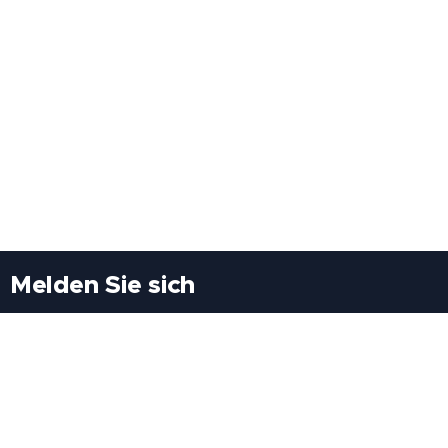
Melden Sie sich
Besuchen Sie uns
Freiheitssiedlung Block II 21/1/3 2285
Leopoldsdorf/Marchfeld
Rufen Sie uns an