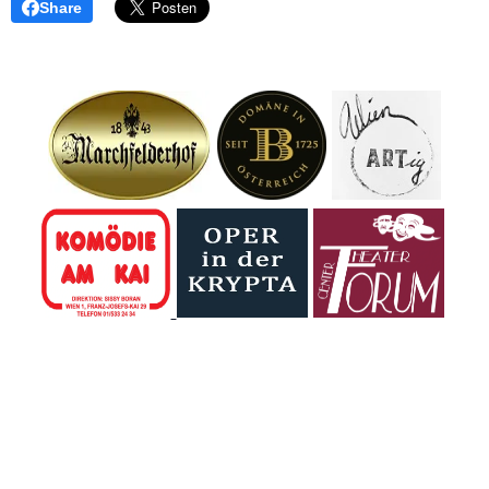
Share
dieser Ausgabe
begann ihre Reise
"Palme" über
von Klartext mit
zurück in die Urzeit
"Erdäpfel" bis zur
Robert Sommer
– mitten im DINO
Gegenfrage "so
reden wir ohne
Tattendorf, dem
wie eine
Beschönigung
beeindruckenden
Avocado?". Eine
darüber, wie tief KI
Urzeitpark vor den
Befragte wusste
längst in unseren
Toren Wiens.
nicht, dass es
Alltag eingegriffen
Zwischen rund 60
einen Birnbaum
hat: von der Arbeit
lebensgroßen
gibt.
über die Bildung
Dinosauriern
bis zu dem, was
tauchten die
wir noch für "echt"
Kinder in eine Welt
halten. Vor...
ein, die...