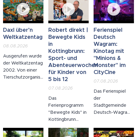
Daxl über’n
Robert direkt |
Ferienspiel
Weltkatzentag
Bewegte Kids
Deutsch
in
Wagram:
08.08.2026
Kottingbrunn:
Kinotag mit
Ausgerufen wurde
Sport- und
"Minions &
der Weltkatzentag
Abenteuerwochen
Monster" im
2002. Von einer
für Kinder von
CityCine
Tierschutzorganisation.
5 bis 12
07.08.2026
Mit den besten
07.08.2026
Absichten. Man
Das Ferienspiel
wollte, Zitat, "auf
Das
der
das Wohl der
Ferienprogramm
Stadtgemeinde
Katze aufmerksam
"Bewegte Kids" in
Deutsch-Wagram
machen". Nun: Die
Kottingbrunn
ist voll im Gange:
Katze macht seit
bietet Sport- und
Am Freitag, dem 7.
neuntausend
Abenteuerwochen
August 2026, lud