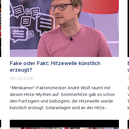
Fake oder Fakt: Hitzewelle künstlich
erzeugt?
06.08.2026
"Mimikamer"-Faktenchecker André Wolf räumt mit
diesen Hitze-Mythen auf: Sommerhitze gab es schon
den Fünfzigern und Siebzigern, die Hitzewelle wurde
künstlich erzeugt, Solaranlagen sind an der Hitze
schuld, Hitze lässt Ampeln schmelzen.