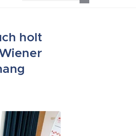
ch holt
 Wiener
hang