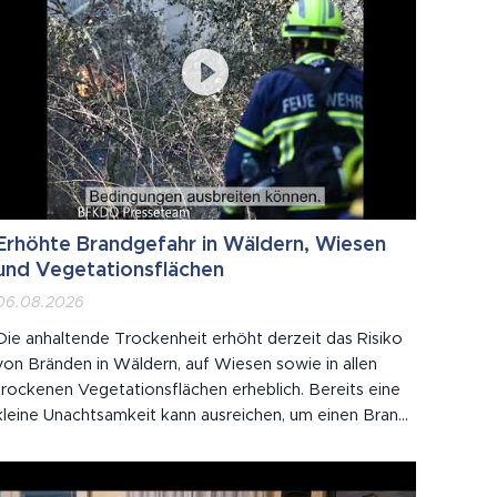
Erhöhte Brandgefahr in Wäldern, Wiesen
und Vegetationsflächen
06.08.2026
Die anhaltende Trockenheit erhöht derzeit das Risiko
von Bränden in Wäldern, auf Wiesen sowie in allen
trockenen Vegetationsflächen erheblich. Bereits eine
kleine Unachtsamkeit kann ausreichen, um einen Brand
auszulösen. Wie in den vergangenen Tagen leider
bereits mehrfach vorgekommen ist, kam es zu
mehreren Bränden auf Wiesen, Feldern und in...