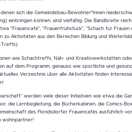
in denen sich die Gemeindebau-Bewohner*innen niederschwel
 einbringen können, sind vielfältig. Die Bandbreite reicht 
etwa "Frauencafé", "Frauenfrühstück", "Schach für Fraue
in zu Aktivitäten aus den Bereichen Bildung und Weiterbild
Treffs).
onen wie Schachtreffs, Näh- und Kreativwerkstätten ode
n auf dem Programm, genauso wie sportliche und gesund
aktuelles Verzeichnis über alle Aktivitäten finden Interes
er
rschaft" werden viele dieser Initiativen wie etwa die Gar
r, die Lernbegleitung, die Bücherkabinen, die Comics-B
emeinschaft des Floridsdorfer Frauencafés ausführlich vor
on wohnpartner!