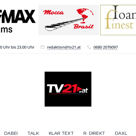
00 Uhr bis 23.00 Uhr
redaktion@tv21.at
0680 2076097
DABEI
TALK
KLAR TEXT
R. DIREKT
DAXL