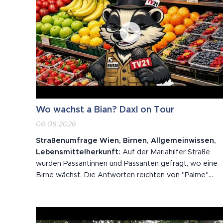
Wo wachst a Bian? Daxl on Tour
06.08.2026
Straßenumfrage Wien, Birnen, Allgemeinwissen,
Lebensmittelherkunft:
Auf der Mariahilfer Straße
wurden Passantinnen und Passanten gefragt, wo eine
Birne wächst. Die Antworten reichten von "Palme"
über "Erdäpfel" bis zur Gegenfrage "so wie eine
Avocado?". Eine Befragte wusste nicht, dass es einen
Birnbaum gibt.