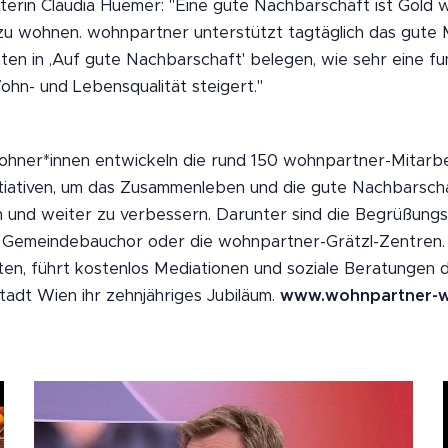
terin Claudia Huemer: "Eine gute Nachbarschaft ist Gold 
 zu wohnen. wohnpartner unterstützt tagtäglich das gute 
hten in ,Auf gute Nachbarschaft' belegen, wie sehr eine f
hn- und Lebensqualität steigert."
hner*innen entwickeln die rund 150 wohnpartner-Mitarbe
Initiativen, um das Zusammenleben und die gute Nachbarsch
und weiter zu verbessern. Darunter sind die Begrüßungs-
r Gemeindebauchor oder die wohnpartner-Grätzl-Zentren.
ten, führt kostenlos Mediationen und soziale Beratungen d
tadt Wien ihr zehnjähriges Jubiläum.
www.wohnpartner-w