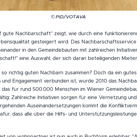
© PID/VOTAVA
 gute Nachbarschaft" zeigt, wie durch eine funktioniere
bensqualität gesteigert wird. Das Nachbarschaftsservic
einander in den Gemeindebauten mit zahlreichen Initiative
haft!" eine Auswahl, der sich daran beteiligenden Mieter
t so richtig guten Nachbarn zusammen? Doch da ein gutes
en und Engagement verbunden ist, wurde 2010 das Nachba
 das für rund 500.000 Menschen im Wiener Gemeindebau 
ältig: Zahlreiche Initiativen sorgen für eine Vernetzung un
ergehenden Auseinandersetzungen kommt die Konfliktverm
afür, dass alle über die Hilfs- und Unterstützungsleistun
it von wohnpartner ist nun auch in Buchform erlebbar: "