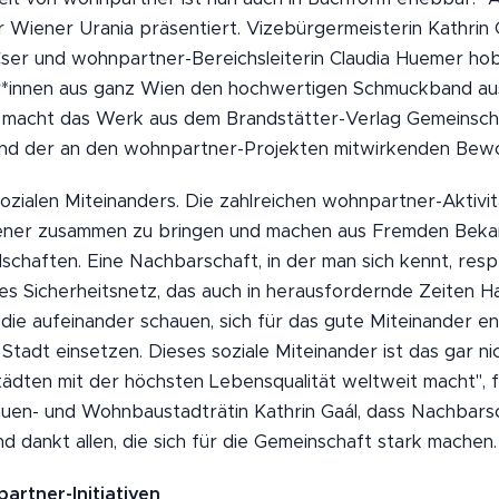
r Wiener Urania präsentiert. Vizebürgermeisterin Kathrin
ser und wohnpartner-Bereichsleiterin Claudia Huemer ho
*innen aus ganz Wien den hochwertigen Schmuckband au
n macht das Werk aus dem Brandstätter-Verlag Gemeinsch
nd der an den wohnpartner-Projekten mitwirkenden Bewo
sozialen Miteinanders. Die zahlreichen wohnpartner-Aktivi
ener zusammen zu bringen und machen aus Fremden Beka
schaften. Eine Nachbarschaft, in der man sich kennt, resp
iales Sicherheitsnetz, das auch in herausfordernde Zeiten 
e, die aufeinander schauen, sich für das gute Miteinander e
Stadt einsetzen. Dieses soziale Miteinander ist das gar n
ädten mit der höchsten Lebensqualität weltweit macht", f
auen- und Wohnbaustadträtin Kathrin Gaál, dass Nachbars
 dankt allen, die sich für die Gemeinschaft stark machen.
artner-Initiativen