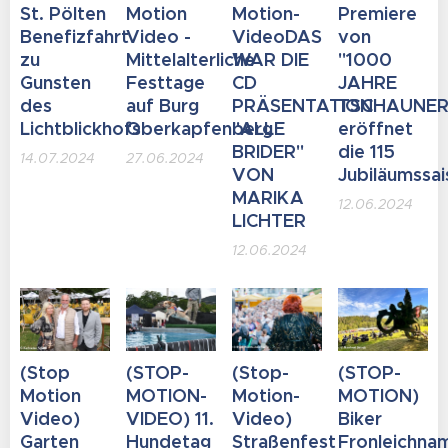
St. Pölten
Motion
Motion-
Premiere
Benefizfahrt
Video -
VideoDAS
von
zu
Mittelalterliche
WAR DIE
"1000
Gunsten
Festtage
CD
JAHRE
des
auf Burg
PRÄSENTATION
TSCHAUNER
Lichtblickhofs
Oberkapfenberg
"ALLE
eröffnet
BRIDER"
die 115
14.07.2024
27.06.2024
VON
Jubiläumssa
MARIKA
12.06.2024
LICHTER
12.06.2024
(Stop
(STOP-
(Stop-
(STOP-
Motion
MOTION-
Motion-
MOTION)
Video)
VIDEO) 11.
Video)
Biker
Garten
Hundetag
Straßenfest
Fronleichna