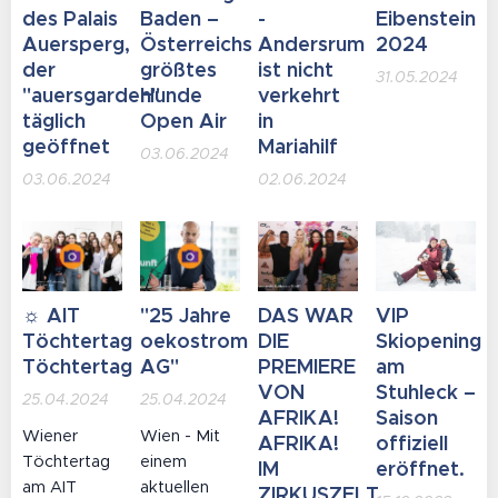
des Palais
Baden –
-
Eibenstein
Auersperg,
Österreichs
Andersrum
2024
der
größtes
ist nicht
31.05.2024
"auersgarden"
Hunde
verkehrt
täglich
Open Air
in
geöffnet
Mariahilf
03.06.2024
03.06.2024
02.06.2024
☼ AIT
"25 Jahre
DAS WAR
VIP
Töchtertag
oekostrom
DIE
Skiopening
Töchtertag
AG"
PREMIERE
am
VON
Stuhleck –
25.04.2024
25.04.2024
AFRIKA!
Saison
Wiener
Wien - Mit
AFRIKA!
offiziell
Töchtertag
einem
IM
eröffnet.
am AIT
aktuellen
ZIRKUSZELT