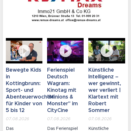
österreichischer
Einarsson
gelandet.
Autobahnen.
sorgte mit
Mehr als
seinen Hits
80.000
für die
Besucher in
notwendige
Österreich
Stimmung.Beim
haben die
traditionellen
Show
VIP-
bereits
Riesentorlauf
bestaunt
"carvten"
Seit 2018
Bewegte Kids
Ferienspiel
Künstliche
mussten
in
Deutsch
Intelligenz –
Kottingbrunn:
Wagram:
wer gewinnt,
die Fans
Sport- und
Kinotag mit
wer verliert |
warten, um
Abenteuerwochen
"Minions &
Klartext mit
die Show
für Kinder von
Monster" im
Robert
nach einer
5 bis 12
CityCine
Sommer
Idee von
07.08.2026
07.08.2026
07.08.2026
André
Heller nach
Das
Das Ferienspiel
Künstliche